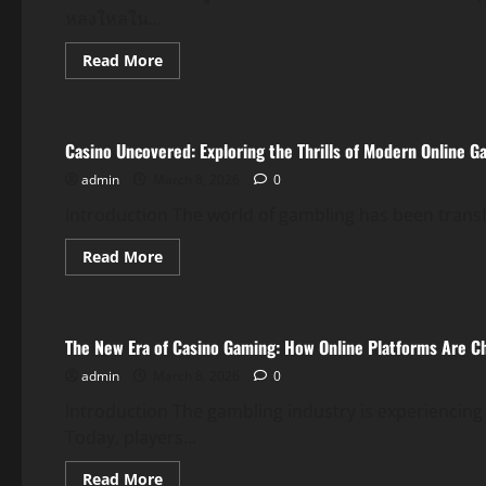
หลงใหลใน...
Read
Read More
more
Blog
about
เส้น
ทาง
สู่
Casino Uncovered: Exploring the Thrills of Modern Online G
ความ
บันเทิง
admin
March 8, 2026
ล้ำ
0
สมัย:
ทำความ
Introduction The world of gambling has been transf
เข้าใจ
จักรวาล
Read
Read More
slot
more
Online
Blog
about
และ
Casino
เทคโนโลยี
Uncovered:
เบื้อง
Exploring
หลัง
The New Era of Casino Gaming: How Online Platforms Are 
the
Thrills
admin
March 8, 2026
of
0
Modern
Online
Introduction The gambling industry is experiencing 
Gaming
Today, players...
Read
Read More