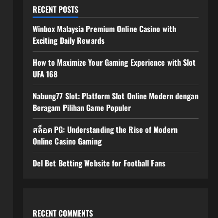
RECENT POSTS
Winbox Malaysia Premium Online Casino with
Exciting Daily Rewards
How to Maximize Your Gaming Experience with Slot
UFA 168
Nabung77 Slot: Platform Slot Online Modern dengan
Beragam Pilihan Game Populer
สล็อต PG: Understanding the Rise of Modern
Online Casino Gaming
Del Bet Betting Website for Football Fans
RECENT COMMENTS