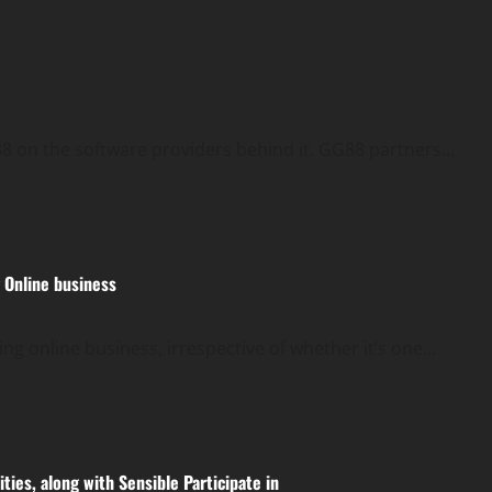
8 on the software providers behind it. GG88 partners...
g Online business
ng online business, irrespective of whether it’s one...
ities, along with Sensible Participate in