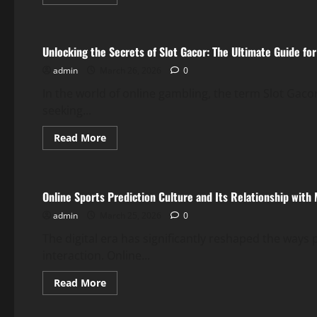
more
Blog
about
Daftar
Dewagg:
Complete
Unlocking the Secrets of Slot Gacor: The Ultimate Guide fo
Guide
to
admin
March 26, 2026
Registration
0
and
Platform
In the world of online gambling, the term Slot Ga
Access
seeking...
Read
Read More
more
Blog
about
Unlocking
the
Secrets
Online Sports Prediction Culture and Its Relationship with
of
Slot
admin
March 25, 2026
Gacor:
0
The
Ultimate
The digital era has significantly reshaped the ways
Guide
interaction. Online...
for
Gamers
Read
Read More
more
about
Online