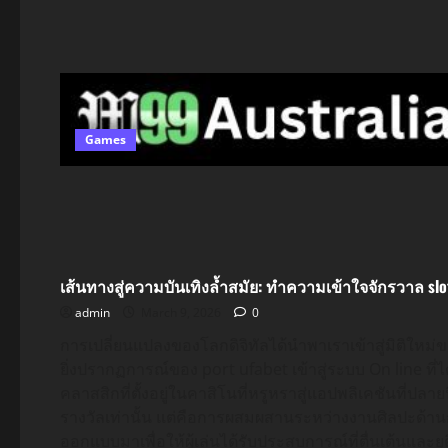
Sports
Prediction
Culture
and
Its
Relationship
with
Modern
Lifestyle
Health
Games
Blog
เส้นทางสู่ความบันเทิงล้ำสมัย: ทำความเข้าใจจักรวาล slo
admin
March 9, 2026
0
การเปลี่ยนแปลงของโลกดิจิทัลได้นำพาเราเข้าสู่มิติใหม่
ยิ่งปรากฏการณ์ของ port ufabet เข้าสู่ระบบ On line ท
คลาสสิกที่ตั้งอยู่ในคาสิโนที่หรูหราสู่แอปพลิเคชันที่ปลาย
รางวัลเท่านั้น แต่คือการผสมผสานระหว่างงานศิลปะด้านกรา
ออกแบบมาเพื่อให้ผู้เล่นได้รับประสบการณ์ที่ตื่นเต้นและยุติ