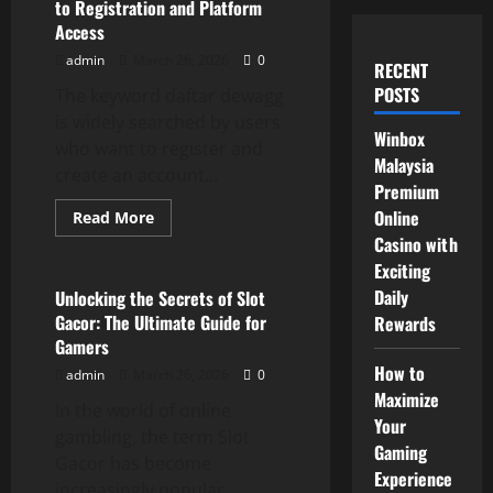
to Registration and Platform
Access
admin
March 26, 2026
0
RECENT
POSTS
The keyword daftar dewagg
is widely searched by users
Winbox
who want to register and
Malaysia
create an account...
Premium
Online
Read
Read More
more
Blog
Casino with
about
Daftar
Exciting
Dewagg:
Complete
Daily
Unlocking the Secrets of Slot
Guide
Gacor: The Ultimate Guide for
Rewards
to
Registration
Gamers
and
Platform
How to
admin
March 26, 2026
0
Access
Maximize
In the world of online
Your
gambling, the term Slot
Gaming
Gacor has become
Experience
increasingly popular