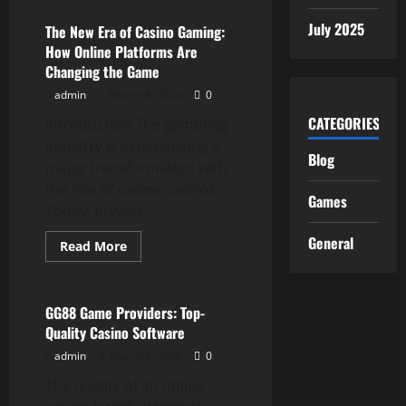
Casino
Uncovered:
July 2025
Exploring
The New Era of Casino Gaming:
the
How Online Platforms Are
Thrills
of
Changing the Game
Modern
Online
admin
March 8, 2026
0
Gaming
CATEGORIES
Introduction The gambling
industry is experiencing a
Blog
major transformation with
the rise of online casinos.
Games
Today, players...
General
Read
Read More
more
Blog
about
The
New
Era
GG88 Game Providers: Top-
of
Quality Casino Software
Casino
Gaming:
admin
March 6, 2026
0
How
Online
The quality of an online
Platforms
Are