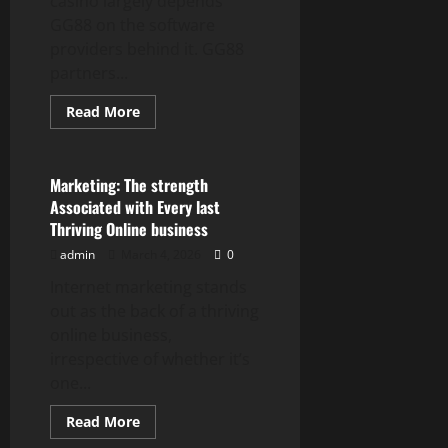
casino largely depends
Changing
the
GG88 on the software
Game
providers behind it. GG88
partners...
Read
Read More
more
Blog
about
GG88
Game
Providers:
Marketing: The strength
Top-
Associated with Every last
Quality
Casino
Thriving Online business
Software
admin
March 4, 2026
0
Internet marketing stands
out as the back of a thriving
online business,
irrespective of whether it’s
one...
Read
Read More
more
Blog