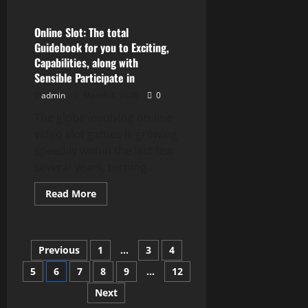
about
Marketing:
The
strength
Online Slot: The total
Associated
Guidebook for you to Exciting,
with
Every
Capabilities, along with
last
Sensible Participate in
Thriving
Online
admin
March 4, 2026
0
business
The globe involving on-line
video slot games is growing
speedily within the last few
several years, turning...
Read
Read More
more
about
Online
Slot:
The
Posts
Previous
1
…
3
4
total
Guidebook
for
5
6
7
8
9
…
12
pagination
you
to
Next
Exciting,