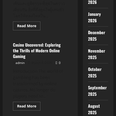
2026
เต้นและยุติธรรมที่สุดในคราว
เดียวกัน สิ่งที่ดึงดูดใจผู้เล่นทั่ว
January
โลกให้หลงใหลใน...
2026
Read
Read More
more
Blog
December
about
เส้น
2025
ทาง
สู่
Casino Uncovered: Exploring
ความ
the Thrills of Modern Online
November
บันเทิง
ล้ำ
Gaming
2025
สมัย:
ทำความ
admin
March 8, 2026
0
เข้าใจ
October
จักรวาล
Introduction The world of
slot
2025
Online
gambling has been
และ
transformed by online
เทคโนโลยี
September
เบื้อง
casinos. No longer do
หลัง
2025
players need to...
August
Read
Read More
more
2025
Blog
about