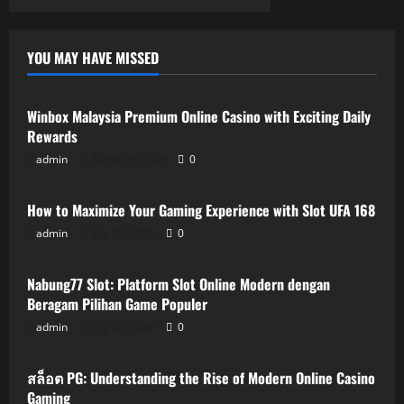
Capabilities,
along
with
Sensible
Participate
YOU MAY HAVE MISSED
in
Blog
Winbox Malaysia Premium Online Casino with Exciting Daily
Rewards
admin
August 6, 2026
0
Blog
How to Maximize Your Gaming Experience with Slot UFA 168
admin
July 29, 2026
0
Blog
Nabung77 Slot: Platform Slot Online Modern dengan
Beragam Pilihan Game Populer
admin
July 24, 2026
0
Blog
สล็อต PG: Understanding the Rise of Modern Online Casino
Gaming