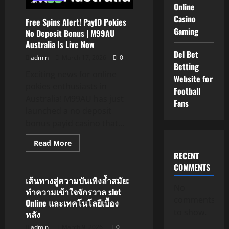
Culture
Online
and
Its
Casino
Free Spins Alert! PayID Pokies
Relationship
Gaming
with
No Deposit Bonus | M99AU
Modern
Australia Is Live Now
Lifestyle
Health
Del Bet
admin
March 17, 2026
0
Betting
Exciting news for online
Website for
pokies enthusiasts in
Football
Australia! M99AU has just
Fans
launched a no deposit
bonus payid casino that...
Read
Read More
more
Blog
RECENT
about
Free
COMMENTS
Spins
Alert!
เส้นทางสู่ความบันเทิงล้ำสมัย:
PayID
No
ทำความเข้าใจจักรวาล slot
Pokies
comments
No
Online และเทคโนโลยีเบื้อง
Deposit
to show.
หลัง
Bonus
|
admin
March 9, 2026
0
M99AU